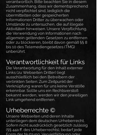
verantwortlich. Bitte beachten Sie in diesem
Zusammenhang, dass wir dementsprechend
nicht verpflichtet sind, lediglich die
übermittelten oder gespeicherten
Informationen Dritter zu überwachen oder
Umstände zu untersuchen, die auf illegale
Aktivitäten hinweisen. Unsere Verpflichtung,
die Verwendung von Informationen nach
allgemein geltenden Gesetzen zu entfernen
oder zu blockieren, bleibt davon gemäß §§ 8
bis 10 des Telemediengesetzes (TMG)
unberührt.
Verantwortlichkeit für Links
Die Verantwortung für den Inhalt externer
Links (zu Webseiten Dritter) liegt
ausschließlich bei den Betreibern der
verlinkten Seiten. Zum Zeitpunkt der
Verknüpfung waren für uns keine Verstöße
erkennbar. Sollte uns ein Rechtsverstoß
bekannt werden, werden wir den jeweiligen
Link umgehend entfernen.
Urheberrechte ©
Unsere Webseiten und deren Inhalte
unterliegen dem deutschen Urheberrecht.
Sofern nicht ausdrücklich gesetzlich zulässig
(§§ 44a ff. des Urheberrechts), bedarf jede
Form der Nutzung, Vervielfältigung oder