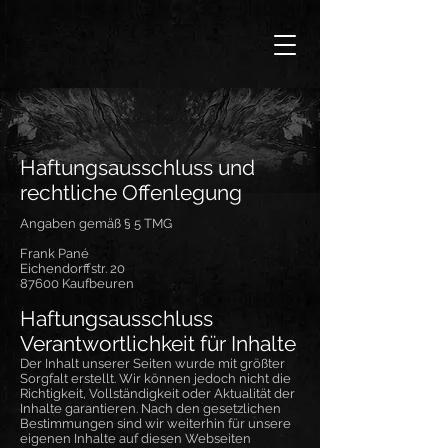
Haftungsausschluss und
rechtliche Offenlegung
Angaben gemäß § 5 TMG
Frank Pané
Eichendorffstr. 20
87600 Kaufbeuren
Haftungsausschluss
Verantwortlichkeit für Inhalte
Der Inhalt unserer Seiten wurde mit größter
Sorgfalt erstellt. Wir können jedoch nicht die
Richtigkeit, Vollständigkeit oder Aktualität der
Inhalte garantieren. Nach den gesetzlichen
Bestimmungen sind wir weiterhin für unsere
eigenen Inhalte auf diesen Webseiten