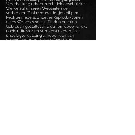
Verarbeitung urheberrechtlich geschützter
Werke auf unseren Webseiten der
vorherigen Zustimmung des jeweiligen
Rechteinhabers. Einzelne Reproduktionen
eines Werkes sind nur für den privaten
Gebrauch gestattet und dürfen weder direkt
noch indirekt zum Verdienst dienen. Die
unbefugte Nutzung urheberrechtlich
geschützter Werke ist strafbar (§ 106
Urheberrechtsgesetz).
Online-Streitbeilegung Art.
14 Abs. 1 ODR-VO:
Die ODR-Plattform wird am 9. Januar 2016
betriebsbereit sein und schrittweise
zugänglich gemacht. Es wird Verbrauchern
und Händlern am 15. Februar 2016 unter
folgender Adresse zugänglich sein:
http://ec.europa.eu/consumers/odr
Frank Pané
Verantwortlich für den Inhalt: Frank Pané
Tel.: 0171 2605557
E-Mail: info@frankpane.de
USt.-ID: DE321200966