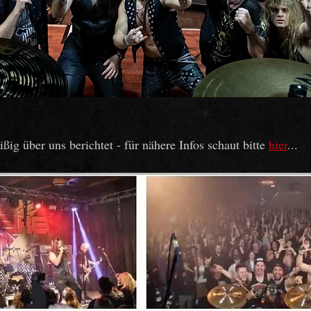
ißig über uns berichtet - für nähere Infos schaut bitte 
hier
...