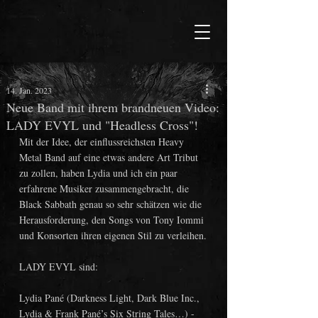
14. Jan. 2023
Neue Band mit ihrem brandneuen Video:
LADY EVYL und "Headless Cross"!
Mit der Idee, der einflussreichsten Heavy 
Metal Band auf eine etwas andere Art Tribut 
zu zollen, haben Lydia und ich ein paar 
erfahrene Musiker zusammengebracht, die 
Black Sabbath genau so sehr schätzen wie die 
Herausforderung, den Songs von Tony Iommi 
und Konsorten ihren eigenen Stil zu verleihen.
LADY EVYL sind:
Lydia Pané (Darkness Light, Dark Blue Inc., 
Lydia & Frank Pané’s Six String Tales…) - 