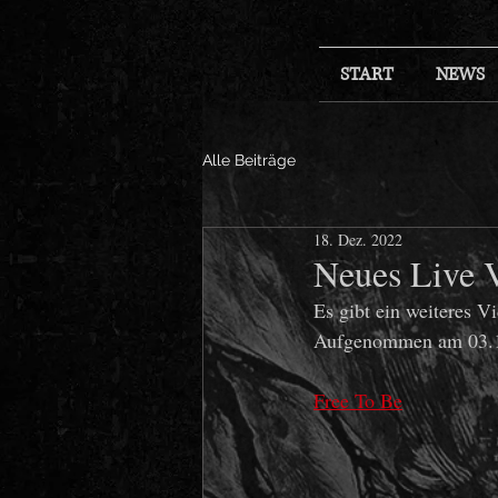
START
NEWS
Alle Beiträge
18. Dez. 2022
Neues Live V
Es gibt ein weiteres V
Aufgenommen am 03.11
Free To Be