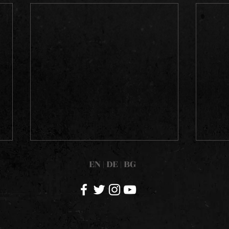
EN
|
DE
|
BG