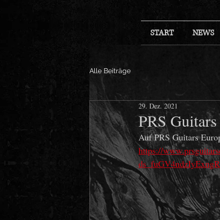
START
NEWS
Alle Beiträge
29. Dez. 2021
PRS Guitars 
Auf PRS Guitars Europ
https://www.prsguitar
ds_fuGV4ndzIyExngR